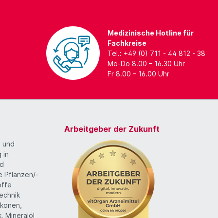
Medizinische Hotline für
Fachkreise
Tel.: +49 (0) 711 - 44 812 - 38
Mo-Do 8.00 – 16.30 Uhr
Fr 8.00 – 16.00 Uhr
Arbeitgeber der Zukunft
g und
 in
nd
te Pflanzen/-
offe
echnik
likonen,
k, Mineralöl