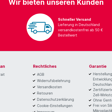
Wir bieten unseren Kunden
Schneller Versand
Lieferung in Deutschland
versandkostenfrei ab 50 €
Bestellwert
gan
Rechtliches
Garantie
Herstellun
ait
AGB
Entwicklung
Widerrufsbelehrung
Deutschla
Versandkosten
Zertifizier
Retouren
Zell-Wirkst
Datenschutzerklärung
Ohne Gent
Frei von Si
Cookie-Einstellungen
Mikroplasti
Impressum