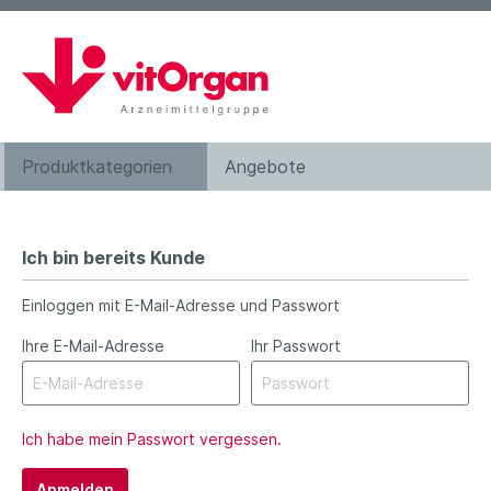
Produktkategorien
Angebote
Augentropfen
Ich bin bereits Kunde
Bachblütenkomplexe
Einloggen mit E-Mail-Adresse und Passwort
Haarwasser
Ihre E-Mail-Adresse
Ihr Passwort
Kosmetik
Nahrungsergänzung
Zahnpflege
Ich habe mein Passwort vergessen.
Hilfsmittel
Anmelden