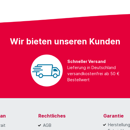
Wir bieten unseren Kunden
Schneller Versand
Lieferung in Deutschland
versandkostenfrei ab 50 €
Bestellwert
gan
Rechtliches
Garantie
Herstellun
ait
AGB