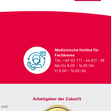
Medizinische Hotline für
Fachkreise
Tel.: +49 (0) 711 - 44 812 - 38
Mo-Do 8.00 – 16.30 Uhr
Fr 8.00 – 16.00 Uhr
Arbeitgeber der Zukunft
g und