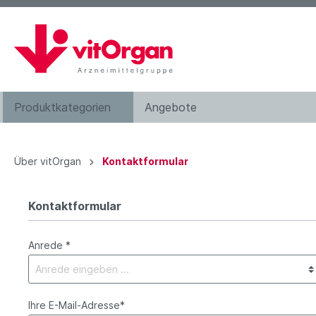
Produktkategorien
Angebote
Augentropfen
Über vitOrgan
Kontaktformular
Bachblütenkomplexe
Haarwasser
Kontaktformular
Kosmetik
Anrede *
Nahrungsergänzung
Zahnpflege
Hilfsmittel
Ihre E-Mail-Adresse*