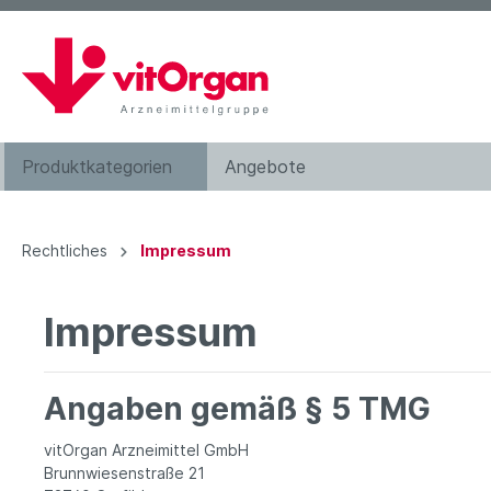
Produktkategorien
Angebote
Augentropfen
Rechtliches
Impressum
Bachblütenkomplexe
Haarwasser
Impressum
Kosmetik
Nahrungsergänzung
Angaben gemäß § 5 TMG
Zahnpflege
vitOrgan Arzneimittel GmbH
Hilfsmittel
Brunnwiesenstraße 21