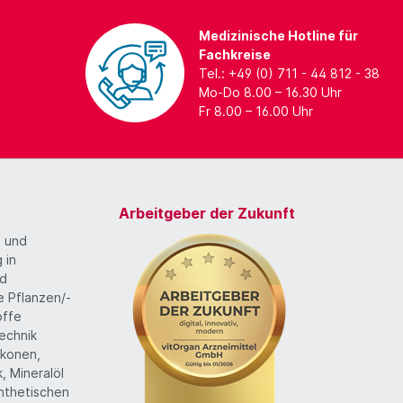
Medizinische Hotline für
Fachkreise
Tel.: +49 (0) 711 - 44 812 - 38
Mo-Do 8.00 – 16.30 Uhr
Fr 8.00 – 16.00 Uhr
Arbeitgeber der Zukunft
g und
 in
nd
te Pflanzen/-
offe
echnik
likonen,
k, Mineralöl
ynthetischen