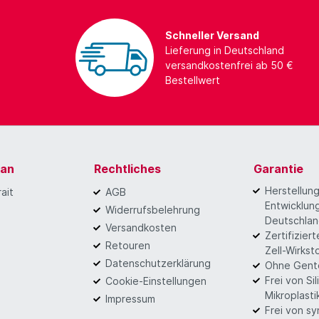
Schneller Versand
Lieferung in Deutschland
versandkostenfrei ab 50 €
Bestellwert
gan
Rechtliches
Garantie
Herstellun
ait
AGB
Entwicklung
Widerrufsbelehrung
Deutschla
Versandkosten
Zertifizier
Retouren
Zell-Wirkst
Datenschutzerklärung
Ohne Gent
Frei von Si
Cookie-Einstellungen
Mikroplasti
Impressum
Frei von s