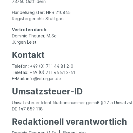
73760 Ostfildern
Apothekenpflichtige Präparate
Handelsregister: HRB 210845
Human-Arzneimittel
Registergericht: Stuttgart
Tier-Arzneimittel
Vertreten durch:
Dominic Theurer, M.Sc.
Jürgen Leist
Kontakt
Telefon: +49 (0) 711 44 81 2-0
Telefax: +49 (0) 711 44 81 2-41
E-Mail: info@vitorgan.de
Umsatzsteuer-ID
Umsatzsteuer-Identifikationsnummer gemäß § 27 a Umsatzs
DE 147 859 118
Redaktionell verantwortlich
Dominic Theurer, M.Sc. | Jürgen Leist