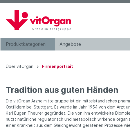
Produktkategorien
Angebote
Augentropfen
Über vitOrgan
Firmenportrait
Bachblütenkomplexe
Haarwasser
Tradition aus guten Händen
Kosmetik
Die vitOrgan Arzneimittelgruppe ist ein mittelständisches pha
Nahrungsergänzung
Ostfildern bei Stuttgart. Es wurde im Jahr 1954 von dem Arzt u
Karl Eugen Theurer gegründet. Die von ihm entwickelte Biomol
Zahnpflege
nutzt natürliche regulatorisch und metabolisch wirkende organ
Hilfsmittel
einer Krankheit aus dem Gleichgewicht geratenen Prozesse wie