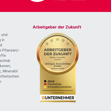
Arbeitgeber der Zukunft
g und
 in
nd
te Pflanzen/-
offe
echnik
likonen,
k, Mineralöl
ynthetischen
n