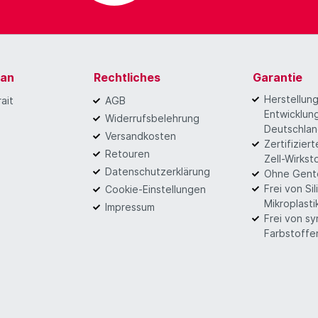
gan
Rechtliches
Garantie
Herstellun
ait
AGB
Entwicklung
Widerrufsbelehrung
Deutschla
Versandkosten
Zertifizier
Retouren
Zell-Wirkst
Datenschutzerklärung
Ohne Gent
Frei von Si
Cookie-Einstellungen
Mikroplasti
Impressum
Frei von s
Farbstoffe