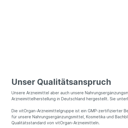
Apothekenpflichtige Präparate
Human-Arzneimittel
Tier-Arzneimittel
Unser Qualitätsanspruch
Unsere Arzneimittel aber auch unsere Nahrungsergänzungsm
Arzneimittelherstellung in Deutschland hergestellt. Sie un
Die vitOrgan-Arzneimittelgruppe ist ein GMP-zertifizierter B
für unsere Nahrungsergänzungsmittel, Kosmetika und Bachb
Qualitätsstandard von vitOrgan-Arzneimitteln.