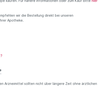
ppe kaufen. Für nähere Informationen oder zum Kauf bitte
hier
mpfehlen wir die Bestellung direkt bei unseren
Ihrer Apotheke.
t?
e
en Arzneimittel sollten nicht über längere Zeit ohne ärztlichen