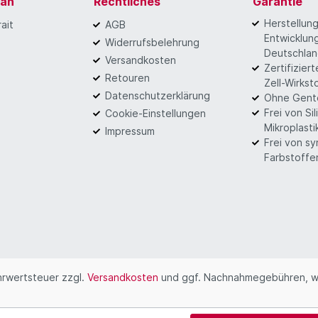
gan
Rechtliches
Garantie
Herstellun
ait
AGB
Entwicklung
Widerrufsbelehrung
Deutschla
Versandkosten
Zertifizier
Retouren
Zell-Wirkst
Datenschutzerklärung
Ohne Gent
Frei von Si
Cookie-Einstellungen
Mikroplasti
Impressum
Frei von s
Farbstoffe
ehrwertsteuer zzgl.
Versandkosten
und ggf. Nachnahmegebühren, w