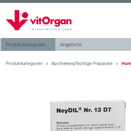
Produktkategorien
Angebote
Augentropfen
Produktkategorien
Apothekenpflichtige Präparate
Hum
Bachblütenkomplexe
Haarwasser
Kosmetik
Nahrungsergänzung
Zahnpflege
Hilfsmittel