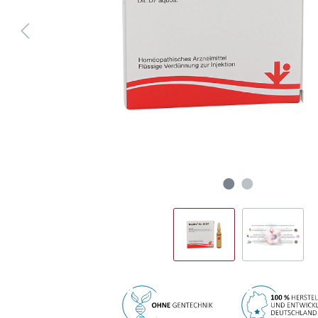
Apothekenpflichtige Präparate
Human-Arzneimittel
Tier-Arzneimittel