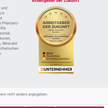
Arbeitgeber der Zukunft
g und
 in
nd
te Pflanzen/-
offe
echnik
likonen,
k, Mineralöl
ynthetischen
n
enn nicht anders angegeben.