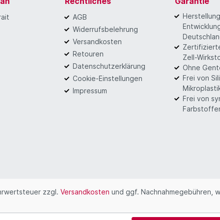
gan
Rechtliches
Garantie
Herstellun
ait
AGB
Entwicklung
Widerrufsbelehrung
Deutschla
Versandkosten
Zertifizier
Retouren
Zell-Wirkst
Datenschutzerklärung
Ohne Gent
Frei von Si
Cookie-Einstellungen
Mikroplasti
Impressum
Frei von s
Farbstoffe
ehrwertsteuer zzgl.
Versandkosten
und ggf. Nachnahmegebühren, w