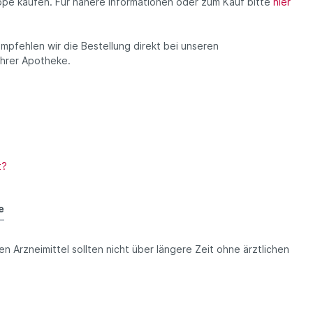
ppe kaufen. Für nähere Informationen oder zum Kauf bitte
hier
mpfehlen wir die Bestellung direkt bei unseren
Ihrer Apotheke.
t?
e
en Arzneimittel sollten nicht über längere Zeit ohne ärztlichen