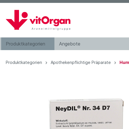
Produktkategorien
Angebote
Augentropfen
Produktkategorien
Apothekenpflichtige Präparate
Hum
Bachblütenkomplexe
Haarwasser
Kosmetik
Nahrungsergänzung
Zahnpflege
Hilfsmittel