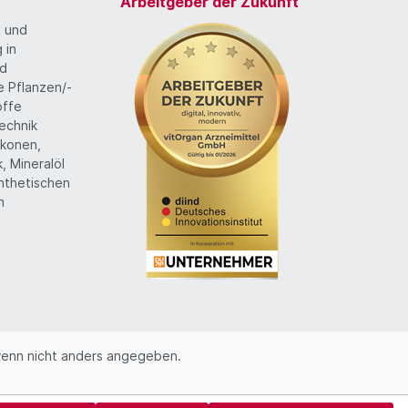
Arbeitgeber der Zukunft
g und
 in
nd
te Pflanzen/-
offe
echnik
likonen,
k, Mineralöl
ynthetischen
n
enn nicht anders angegeben.