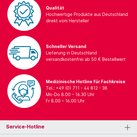
Qualität
Hochwertige Produkte aus Deutschland
direkt vom Hersteller
Schneller Versand
Lieferung in Deutschland
versandkostenfrei ab 50 € Bestellwert
Medizinische Hotline für Fachkreise
Tel.: +49 (0) 711 - 44 812 - 38
Mo-Do 8.00 – 16.30 Uhr
Fr 8.00 – 16.00 Uhr
Service-Hotline