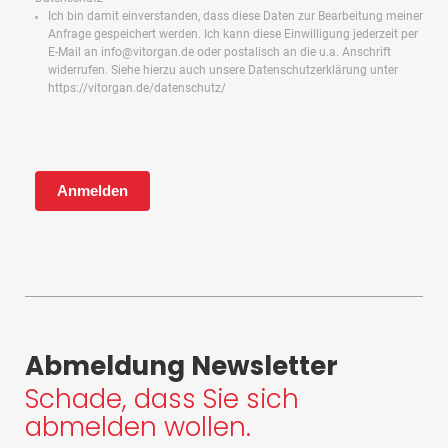
Ich bin damit einverstanden, dass diese Daten zur Bearbeitung meiner
Anfrage gespeichert werden. Ich kann diese Einwilligung jederzeit per
E-Mail an info@vitorgan.de oder postalisch an die u.a. Anschrift
widerrufen. Siehe hierzu auch unsere Datenschutzerklärung unter
https://vitorgan.de/datenschutz/
Anmelden
Abmeldung Newsletter
Schade, dass Sie sich
abmelden wollen.