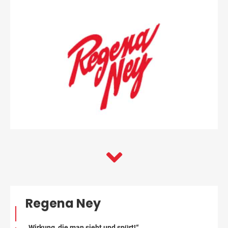
Regena Ney
„Wirkung, die man sieht und spürt!“